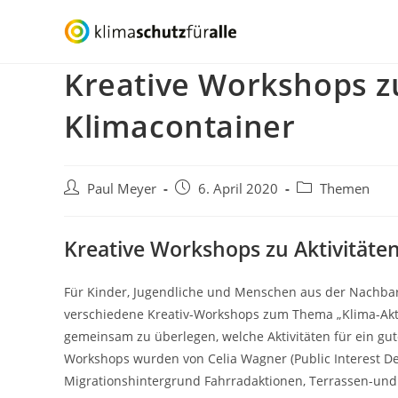
Zum
Inhalt
springen
Kreative Workshops z
Klimacontainer
Beitrags-
Beitrag
Beitrags-
Paul Meyer
6. April 2020
Themen
Autor:
veröffentlicht:
Kategorie:
Kreative Workshops zu Aktivitäte
Für Kinder, Jugendliche und Menschen aus der Nachbar
verschiedene Kreativ-Workshops zum Thema „Klima-Aktiv
gemeinsam zu überlegen, welche Aktivitäten für ein gut
Workshops wurden von Celia Wagner (Public Interest D
Migrationshintergrund Fahrradaktionen, Terrassen-un