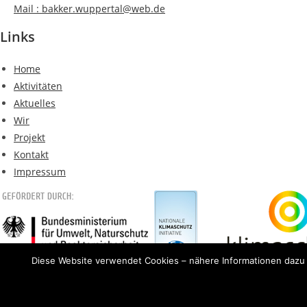
Mail : bakker.wuppertal@web.de​
Links
Home
Aktivitäten
Aktuelles
Wir
Projekt
Kontakt
Impressum
Diese Website verwendet Cookies – nähere Informationen dazu u
DGSVO
/ © BOB KULTURWERK e.V. 2020