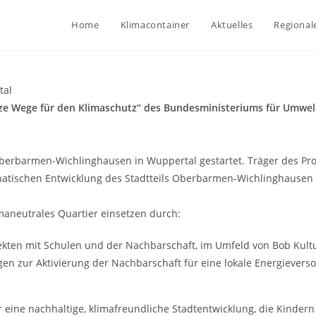
Home
Klimacontainer
Aktuelles
Regional
tal
rze Wege für den Klimaschutz“ des Bundesministeriums für Umwelt
 Oberbarmen-Wichlinghausen in Wuppertal gestartet. Träger des Pro
atischen Entwicklung des Stadtteils Oberbarmen-Wichlinghausen ver
imaneutrales Quartier einsetzen durch:
jekten mit Schulen und der Nachbarschaft, im Umfeld von Bob Kul
n zur Aktivierung der Nachbarschaft für eine lokale Energieverso
 eine nachhaltige, klimafreundliche Stadtentwicklung, die Kinde