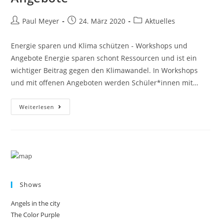
Beitrags-
Beitrag
Beitrags-
Paul Meyer
24. März 2020
Aktuelles
Autor:
veröffentlicht:
Kategorie:
Energie sparen und Klima schützen - Workshops und
Angebote Energie sparen schont Ressourcen und ist ein
wichtiger Beitrag gegen den Klimawandel. In Workshops
und mit offenen Angeboten werden Schüler*innen mit…
Energie
Weiterlesen
Sparen
Und
Klima
Schützen
–
Workshops
Und
Angebote
Shows
Angels in the city
The Color Purple