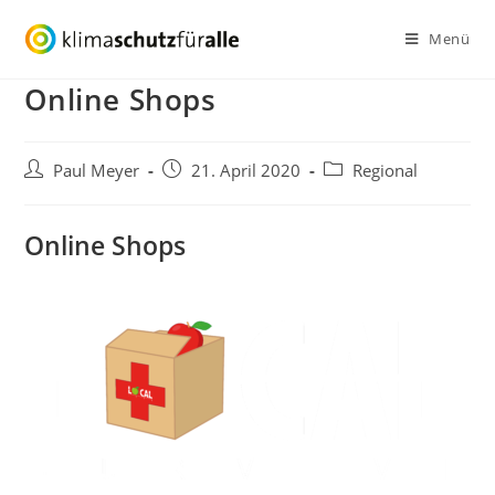
Zum
Menü
Inhalt
springen
Online Shops
Beitrags-
Beitrag
Beitrags-
Paul Meyer
21. April 2020
Regional
Autor:
veröffentlicht:
Kategorie:
Online Shops