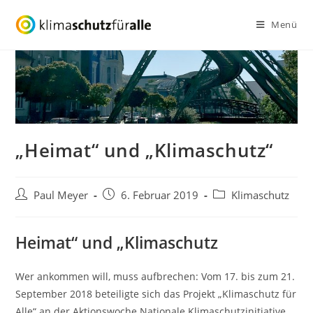
Zum
Menü
Inhalt
springen
„Heimat“ und „Klimaschutz“
Beitrags-
Beitrag
Beitrags-
Paul Meyer
6. Februar 2019
Klimaschutz
Autor:
veröffentlicht:
Kategorie:
Heimat“ und „Klimaschutz
Wer ankommen will, muss aufbrechen: Vom 17. bis zum 21.
September 2018 beteiligte sich das Projekt „Klimaschutz für
Alle“ an der Aktionswoche Nationale Klimaschutzinitiative