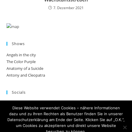
7. Dezember 2021
Shows
Angels in the city
The Color Purple
Anatomy of a Suicide
Antony and Cleopatra
Socials
Facebook
Diese Website verwendet Cookies – nähere Informationen
Twitter
dazu und zu Ihren Rechten als Benutzer finden Sie in unserer
YouTube
Datenschutzerklärung am Ende der Seite. Klicken Sie auf „O.K.“,
Instagram
um Cookies zu akzeptieren und direkt unsere Website
besuchen zu können.