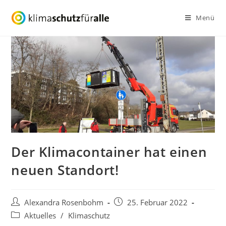
Zum
Menü
Inhalt
springen
Der Klimacontainer hat einen
neuen Standort!
Beitrags-
Beitrag
Alexandra Rosenbohm
25. Februar 2022
Autor:
veröffentlicht:
Beitrags-
Aktuelles
/
Klimaschutz
Kategorie: