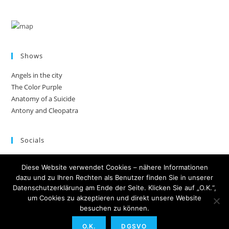
Shows
Angels in the city
The Color Purple
Anatomy of a Suicide
Antony and Cleopatra
Socials
Facebook
Diese Website verwendet Cookies – nähere Informationen
Twitter
dazu und zu Ihren Rechten als Benutzer finden Sie in unserer
YouTube
Datenschutzerklärung am Ende der Seite. Klicken Sie auf „O.K.“,
Instagram
um Cookies zu akzeptieren und direkt unsere Website
besuchen zu können.
O.K.
DGSVO